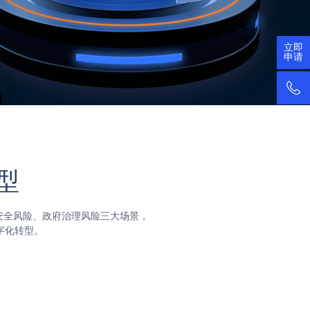
立即
电话咨
申请
400-068
专有云
400-06
公有云
400-06
售前咨
400-06
型
全风险、政府治理风险三大场景，

字化转型。