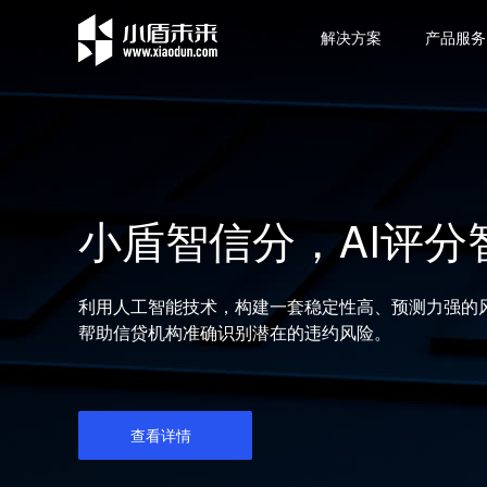
解决方案
产品服务
ApexDB-信创分布
极溯指标平台【生态
小盾智信分，AI评分
ApexDB是小盾未来自主研发的分布式高性能多线程
小盾未来决策智能体系的核心产品，提供超高并发量
利用人工智能技术，构建一套稳定性高、预测力强的
Redis），采用Share-Nothing架构设计，单节点
免费开放，携手客户搭建标准化指标体系，满足金融
帮助信贷机构准确识别潜在的违约风险。
1毫秒延迟。尤其针对决策场景，产品内置了原生的
景应用。
<1ms内完成计算存储一体化请求。
查看详情
查看详情